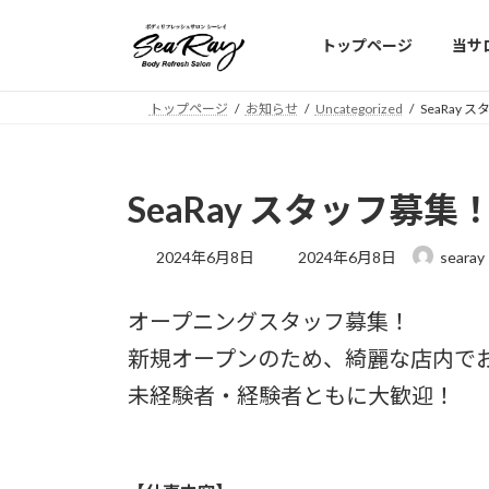
コ
ナ
ン
ビ
トップページ
当サ
テ
ゲ
ン
ー
トップページ
お知らせ
Uncategorized
SeaRay 
ツ
シ
へ
ョ
ス
ン
キ
に
SeaRay スタッフ募集
ッ
移
プ
動
最
2024年6月8日
2024年6月8日
searay
終
更
オープニングスタッフ募集！
新
日
新規オープンのため、綺麗な店内で
時
:
未経験者・経験者ともに大歓迎！